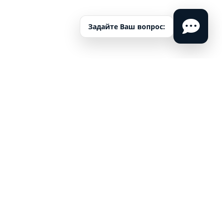
Задайте Ваш вопрос:
Петр | Крым
Истории выпускников
Я Пётр, мне 44 года.
Всю жизнь прожил в Крыму, рос в многодетной семье, знал
что есть порядок и любовь.
В 12 лет в мою жизнь ворвалась улица, была выкуренна
первая сигарета, затем первая бутылка пива, и в 15 лет
пришли наркотики.