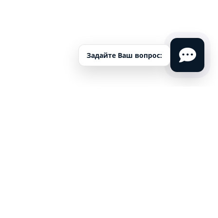
Задайте Ваш вопрос:
Лечение алкогольной
зависимости в Королеве |
Помощь в социальной
реабилитации
алкоголиков
Проект социального восстановления зависимых людей
"Новое Начало"
8(800)301-94-60
отправить заявку