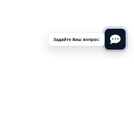
Задайте Ваш вопрос:
Лечение наркозавимости
в Королеве. Помощь в
реабилитации
наркоманов
Проект социального восстановления зависимых людей
"Новое Начало"
8(800)301-94-60
отправить заявку